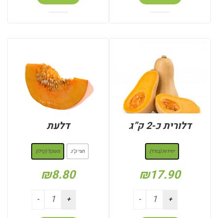
דלורית כ-2 ק”ג
דלעת
: יחידות (בודד)
: משקל (קילו)
יחידות (בודד)
חצי ק"ג
משקל (קילו)
₪
8.80
₪
17.90