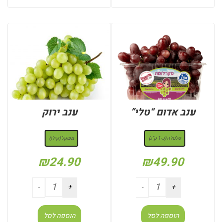
ענב אדום “טלי”
ענב ירוק
: סלסלה (כ-1 ק"ג)
: משקל (קילו)
סלסלה (כ-1 ק"ג)
משקל (קילו)
₪
24.90
₪
49.90
הוספה לסל
הוספה לסל