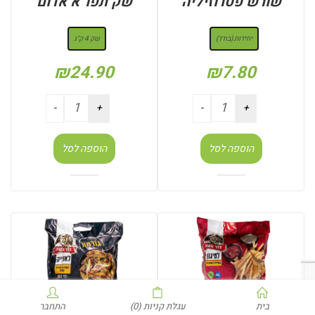
שורש פטרוזיליה
שק תפו”א אדום
: יחידות (בודד)
: שק 4 ק"ג
יחידות (בודד)
שק 4 ק"ג
₪
24.90
₪
7.80
הוספה לסל
הוספה לסל
בית
עגלת קניות
(0)
התחבר