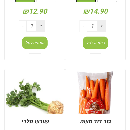
₪
12.90
₪
14.90
הוספה לסל
הוספה לסל
גזר דוד משה
שורש סלרי
: שק 1 ק"ג
: יחידות (בודד)