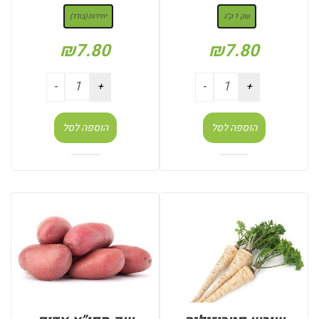
שק 1 ק"ג
יחידות (בודד)
₪
7.80
₪
7.80
הוספה לסל
הוספה לסל