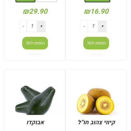
₪
29.90
₪
16.90
הוספה לסל
הוספה לסל
קיווי צהוב חו”ל
אבוקדו
: משקל (קילו)
: משקל (קילו)