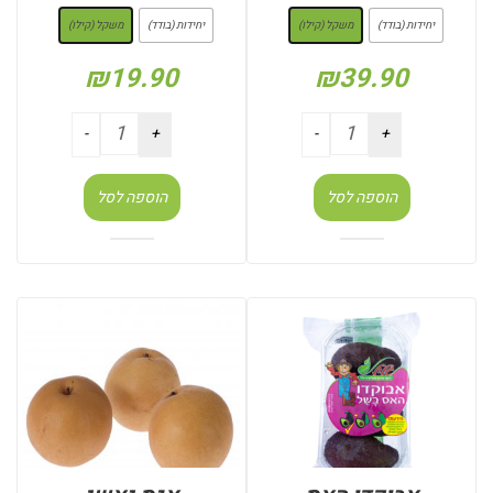
יחידות (בודד)
משקל (קילו)
יחידות (בודד)
משקל (קילו)
₪
19.90
₪
39.90
הוספה לסל
הוספה לסל