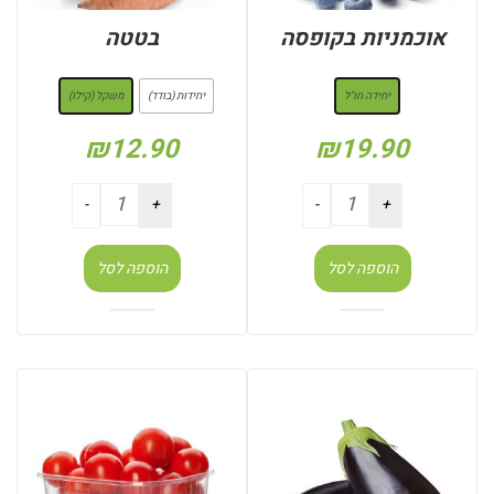
אוכמניות בקופסה
בטטה
: יחידה חו"ל
: משקל (קילו)
יחידה חו"ל
יחידות (בודד)
משקל (קילו)
₪
12.90
₪
19.90
הוספה לסל
הוספה לסל