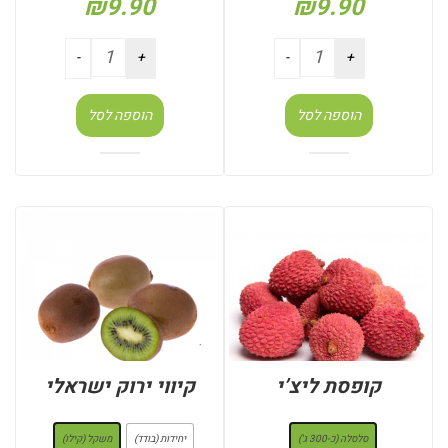
₪
9.90
₪
9.90
הוספה לסל
הוספה לסל
קופסת ליצ’י
קיווי ירוק ישראלי
: סלסלה (כ-300 ג')
: משקל (קילו)
סלסלה (כ-300 ג')
יחידות (בודד)
משקל (קילו)