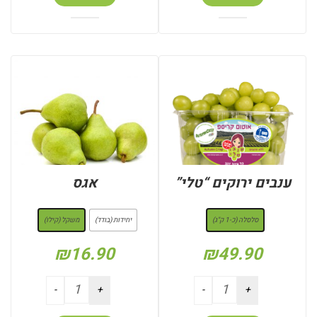
ענבים ירוקים “טלי”
אגס
: סלסלה (כ-1 ק"ג)
: משקל (קילו)
סלסלה (כ-1 ק"ג)
יחידות (בודד)
משקל (קילו)
₪
16.90
₪
49.90