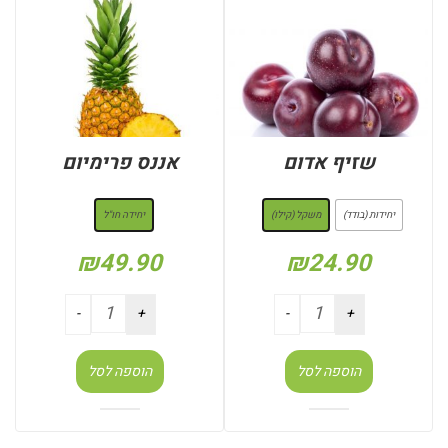
שזיף אדום
אננס פרימיום
: משקל (קילו)
: יחידה חו"ל
יחידות (בודד)
משקל (קילו)
יחידה חו"ל
₪
49.90
₪
24.90
הוספה לסל
הוספה לסל