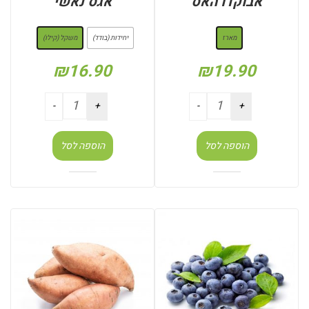
אבוקדו האס
אגס נאשי
: מארז
: משקל (קילו)
מארז
יחידות (בודד)
משקל (קילו)
₪
16.90
₪
19.90
הוספה לסל
הוספה לסל