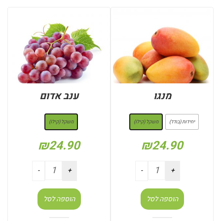
מנגו
ענב אדום
: משקל (קילו)
: משקל (קילו)
יחידות (בודד)
משקל (קילו)
משקל (קילו)
₪
24.90
₪
24.90
הוספה לסל
הוספה לסל