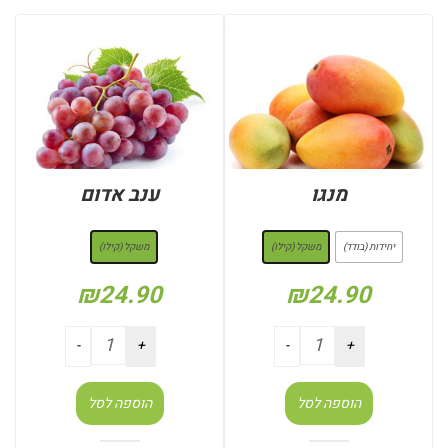
מנגו
ענב אדום
: משקל (קילו)
: משקל (קילו)
יחידות (בודד)
משקל (קילו)
משקל (קילו)
₪
24.90
₪
24.90
הוספה לסל
הוספה לסל