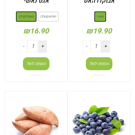
אבוקדו האס
אגס נאשי
: מארז
: משקל (קילו)
מארז
יחידות (בודד)
משקל (קילו)
₪
16.90
₪
19.90
הוספה לסל
הוספה לסל