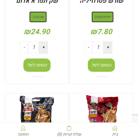
שורש פטרוזיליה
שק תפו”א אדום
: יחידות (בודד)
: שק 4 ק"ג
יחידות (בודד)
שק 4 ק"ג
₪
24.90
₪
7.80
הוספה לסל
הוספה לסל
בית
עגלת קניות
(0)
התחבר