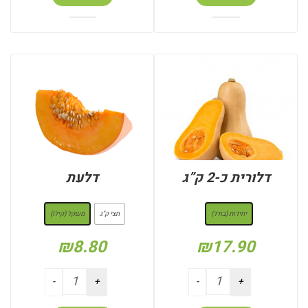
דלורית כ-2 ק”ג
דלעת
: יחידות (בודד)
: משקל (קילו)
יחידות (בודד)
חצי ק"ג
משקל (קילו)
₪
8.80
₪
17.90