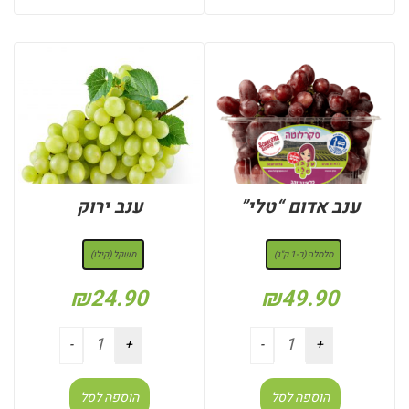
ענב אדום “טלי”
ענב ירוק
: סלסלה (כ-1 ק"ג)
: משקל (קילו)
סלסלה (כ-1 ק"ג)
משקל (קילו)
₪
24.90
₪
49.90
הוספה לסל
הוספה לסל