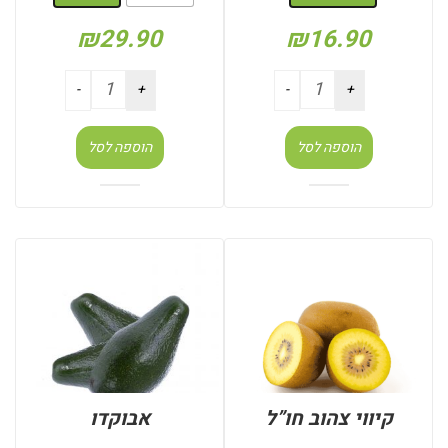
₪
29.90
₪
16.90
הוספה לסל
הוספה לסל
קיווי צהוב חו”ל
אבוקדו
: משקל (קילו)
: משקל (קילו)