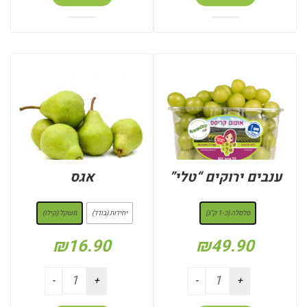
ענבים ירוקים “טלי”
אגס
: סלסלה (כ-1 ק"ג)
: משקל (קילו)
סלסלה (כ-1 ק"ג)
יחידות (בודד)
משקל (קילו)
₪
16.90
₪
49.90