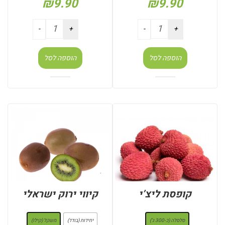
₪
9.90
₪
9.90
הוספה לסל
הוספה לסל
קופסת ליצ’י
קיווי ירוק ישראלי
: סלסלה (כ-300 ג')
: משקל (קילו)
סלסלה (כ-300 ג')
יחידות (בודד)
משקל (קילו)