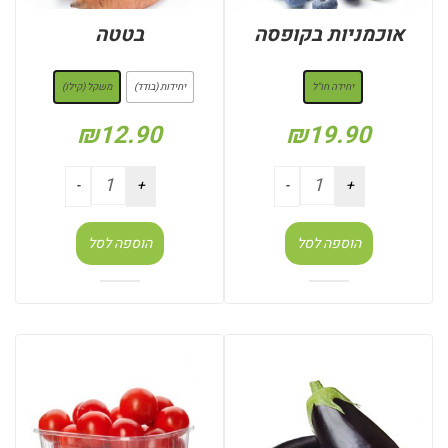
אוכמניות בקופסה
בטטה
: יחידה חו"ל
: משקל (קילו)
יחידה חו"ל
יחידות (בודד)
משקל (קילו)
₪
12.90
₪
19.90
הוספה לסל
הוספה לסל