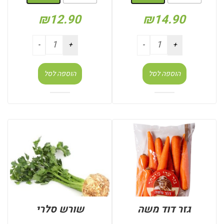
₪
12.90
₪
14.90
הוספה לסל
הוספה לסל
גזר דוד משה
שורש סלרי
: שק 1 ק"ג
: יחידות (בודד)