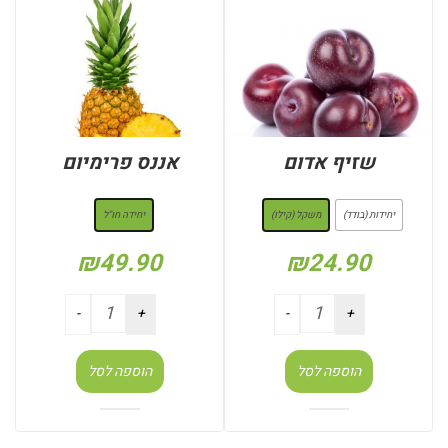
שזיף אדום
אננס פרימיום
: משקל (קילו)
: יחידה חו"ל
יחידות (בודד)
משקל (קילו)
יחידה חו"ל
₪
49.90
₪
24.90
הוספה לסל
הוספה לסל