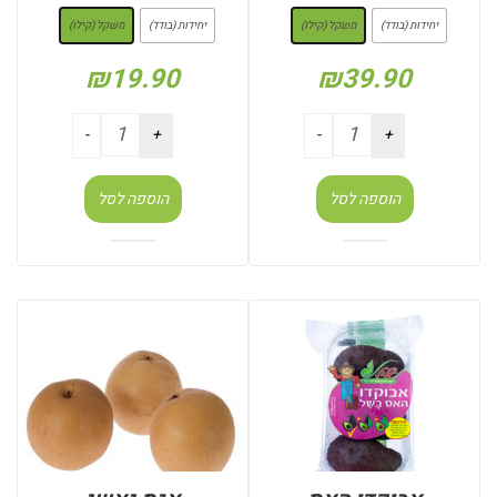
יחידות (בודד)
משקל (קילו)
יחידות (בודד)
משקל (קילו)
₪
19.90
₪
39.90
הוספה לסל
הוספה לסל