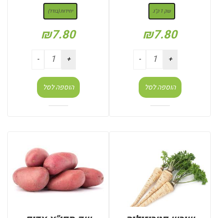
שק 1 ק"ג
יחידות (בודד)
₪
7.80
₪
7.80
הוספה לסל
הוספה לסל