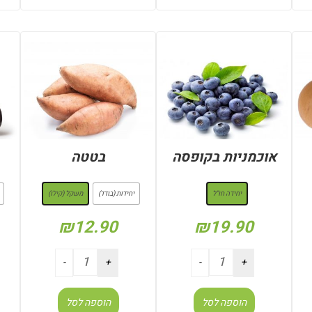
אוכמניות בקופסה
בטטה
: יחידה חו"ל
: משקל (קילו)
יחידה חו"ל
יחידות (בודד)
משקל (קילו)
₪
12.90
₪
19.90
הוספה לסל
הוספה לסל