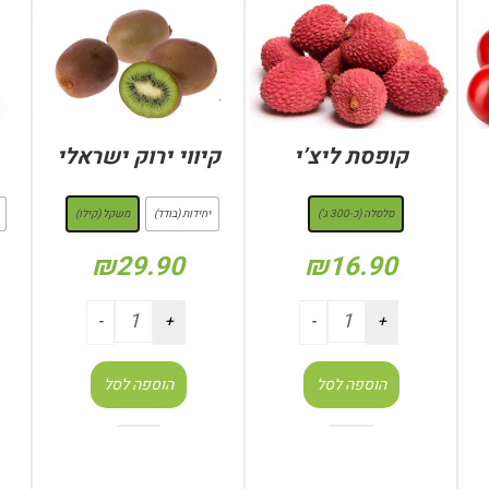
קופסת ליצ’י
קיווי ירוק ישראלי
: סלסלה (כ-300 ג')
: משקל (קילו)
סלסלה (כ-300 ג')
יחידות (בודד)
משקל (קילו)
₪
29.90
₪
16.90
הוספה לסל
הוספה לסל