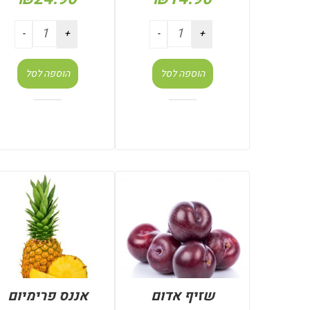
הוספה לסל
הוספה לסל
שזיף אדום
אננס פרימיום