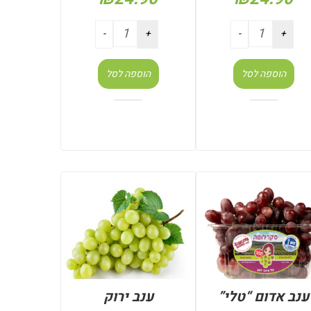
הוספה לסל
הוספה לסל
ענב אדום “טלי”
ענב ירוק