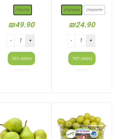
: משקל (קילו)
: יחידה חו"ל
יחידות (בודד)
משקל (קילו)
יחידה חו"ל
₪
49.90
₪
24.90
הוספה לסל
הוספה לסל