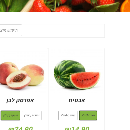
Products
search
אבטיח
אפרסק לבן
: חצי כ-3 ק"ג
: משקל (קילו)
חצי כ-3 ק"ג
שלם כ-6 ק"ג
יחידות (בודד)
משקל (קילו)
₪
24.90
₪
14.90