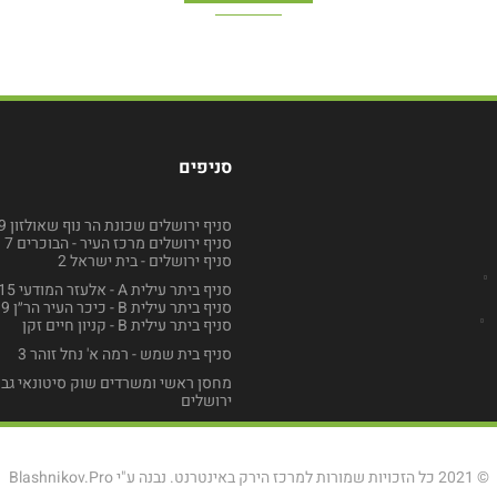
סניפים
סניף ירושלים שכונת הר נוף שאולזון 49
סניף ירושלים מרכז העיר - הבוכרים 7
סניף ירושלים - בית ישראל 2
סניף ביתר עילית A - אלעזר המודעי 15
סניף ביתר עילית B - כיכר העיר הר״ן 9
סניף ביתר עילית B - קניון חיים זקן
סניף בית שמש - רמה א' נחל זוהר 3
מחסן ראשי ומשרדים שוק סיטונאי גב
ירושלים
© 2021 כל הזכויות שמורות למרכז הירק באינטרנט. נבנה ע"י
Blashnikov.Pro