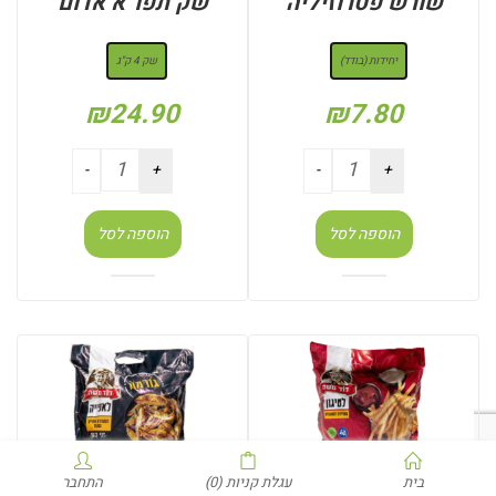
שורש פטרוזיליה
שק תפו”א אדום
: יחידות (בודד)
: שק 4 ק"ג
יחידות (בודד)
שק 4 ק"ג
₪
24.90
₪
7.80
הוספה לסל
הוספה לסל
בית
עגלת קניות
(0)
התחבר