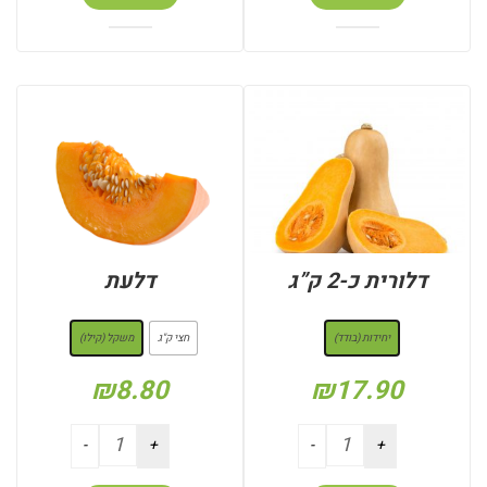
דלורית כ-2 ק”ג
דלעת
: יחידות (בודד)
: משקל (קילו)
יחידות (בודד)
חצי ק"ג
משקל (קילו)
₪
8.80
₪
17.90