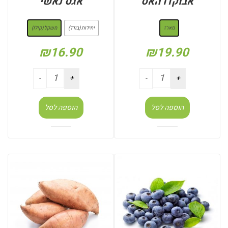
אבוקדו האס
אגס נאשי
: מארז
: משקל (קילו)
מארז
יחידות (בודד)
משקל (קילו)
₪
16.90
₪
19.90
הוספה לסל
הוספה לסל