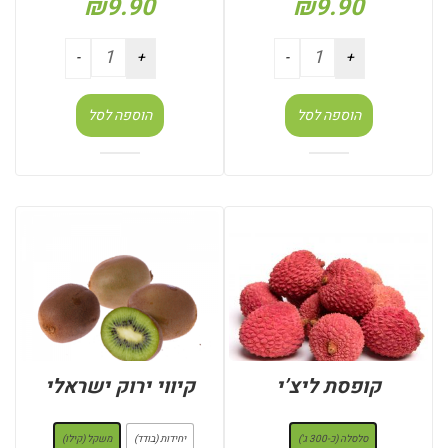
₪
9.90
₪
9.90
הוספה לסל
הוספה לסל
קופסת ליצ’י
קיווי ירוק ישראלי
: סלסלה (כ-300 ג')
: משקל (קילו)
סלסלה (כ-300 ג')
יחידות (בודד)
משקל (קילו)