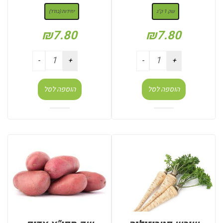
שק 1 ק"ג
יחידות (בודד)
₪
7.80
₪
7.80
הוספה לסל
הוספה לסל