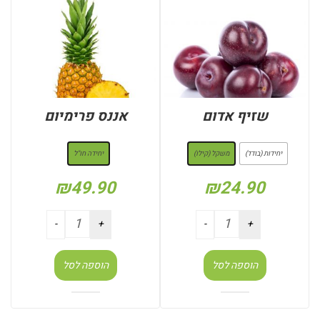
שזיף אדום
אננס פרימיום
: משקל (קילו)
: יחידה חו"ל
יחידות (בודד)
משקל (קילו)
יחידה חו"ל
₪
49.90
₪
24.90
הוספה לסל
הוספה לסל