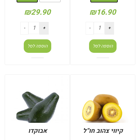
₪
29.90
₪
16.90
הוספה לסל
הוספה לסל
קיווי צהוב חו”ל
אבוקדו
: משקל (קילו)
: משקל (קילו)