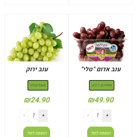
ענב אדום “טלי”
ענב ירוק
: סלסלה (כ-1 ק"ג)
: משקל (קילו)
סלסלה (כ-1 ק"ג)
משקל (קילו)
₪
24.90
₪
49.90
הוספה לסל
הוספה לסל