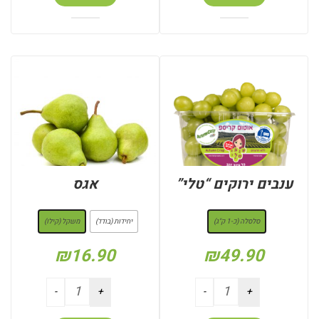
ענבים ירוקים “טלי”
אגס
: סלסלה (כ-1 ק"ג)
: משקל (קילו)
סלסלה (כ-1 ק"ג)
יחידות (בודד)
משקל (קילו)
₪
16.90
₪
49.90