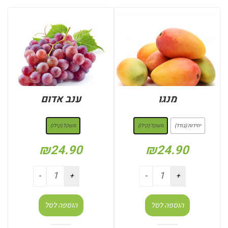
מנגו
ענב אדום
: משקל (קילו)
: משקל (קילו)
יחידות (בודד)
משקל (קילו)
משקל (קילו)
₪
24.90
₪
24.90
הוספה לסל
הוספה לסל