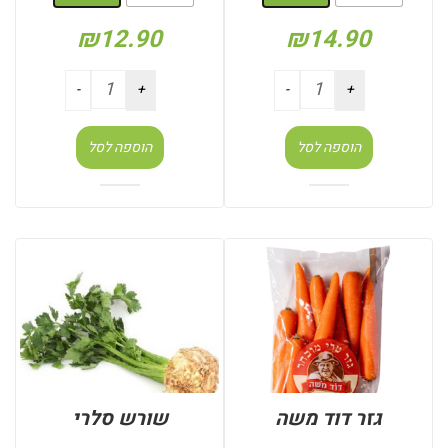
₪
12.90
₪
14.90
הוספה לסל
הוספה לסל
גזר דוד משה
שורש סלרי
: שק 1 ק"ג
: יחידות (בודד)