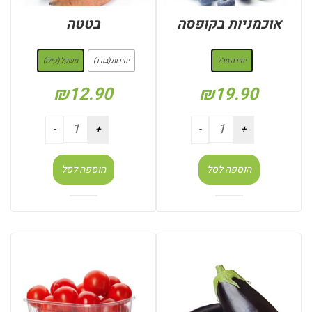
אוכמניות בקופסה
בטטה
: יחידה חו"ל
: משקל (קילו)
יחידה חו"ל
יחידות (בודד)
משקל (קילו)
₪
12.90
₪
19.90
הוספה לסל
הוספה לסל