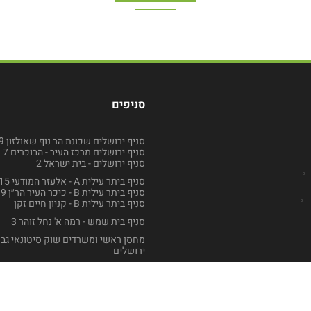
סניפים
סניף ירושלים שכונת הר נוף שאולזון 49
סניף ירושלים מרכז העיר - הבוכרים 7
סניף ירושלים - בית ישראל 2
סניף ביתר עילית A - אלעזר המודעי 15
סניף ביתר עילית B - כיכר העיר הר״ן 9
סניף ביתר עילית B - קניון חיים זקן
סניף בית שמש - רמה א' נחל זוהר 3
מחסן ראשי ומשרדים שוק סיטונאי גב
ירושלים
© 2021 כל הזכויות שמורות למרכז הירק באינטרנט. נבנה ע"י
Blashnikov.Pro