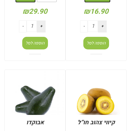
₪
29.90
₪
16.90
הוספה לסל
הוספה לסל
קיווי צהוב חו”ל
אבוקדו
: משקל (קילו)
: משקל (קילו)