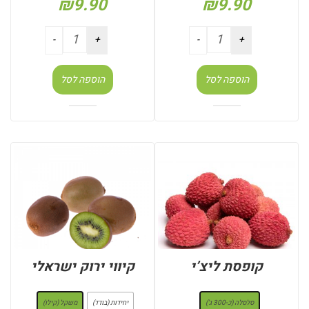
₪
9.90
₪
9.90
הוספה לסל
הוספה לסל
קופסת ליצ’י
קיווי ירוק ישראלי
: סלסלה (כ-300 ג')
: משקל (קילו)
סלסלה (כ-300 ג')
יחידות (בודד)
משקל (קילו)