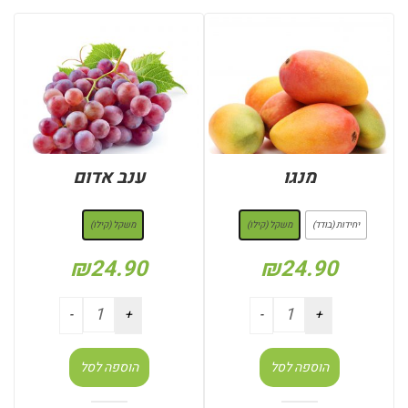
מנגו
ענב אדום
: משקל (קילו)
: משקל (קילו)
יחידות (בודד)
משקל (קילו)
משקל (קילו)
₪
24.90
₪
24.90
הוספה לסל
הוספה לסל