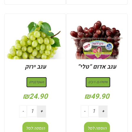
ענב אדום “טלי”
ענב ירוק
: סלסלה (כ-1 ק"ג)
: משקל (קילו)
סלסלה (כ-1 ק"ג)
משקל (קילו)
₪
24.90
₪
49.90
הוספה לסל
הוספה לסל