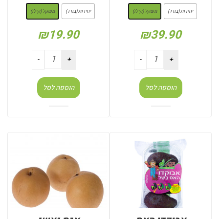
יחידות (בודד)
משקל (קילו)
יחידות (בודד)
משקל (קילו)
₪
19.90
₪
39.90
הוספה לסל
הוספה לסל