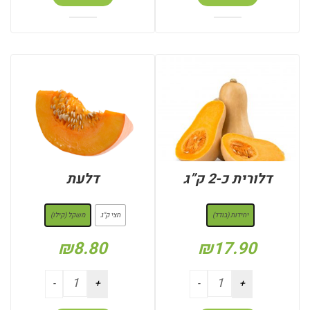
דלורית כ-2 ק”ג
דלעת
: יחידות (בודד)
: משקל (קילו)
יחידות (בודד)
חצי ק"ג
משקל (קילו)
₪
8.80
₪
17.90