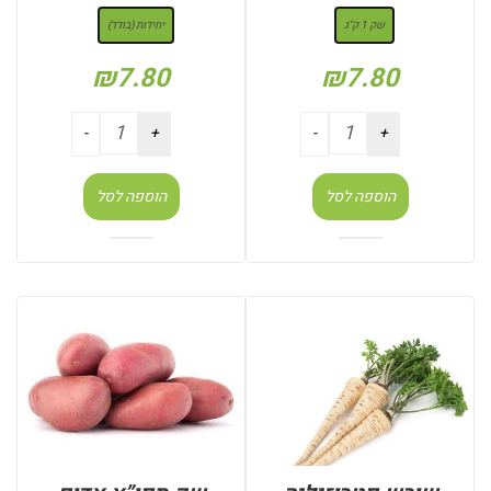
שק 1 ק"ג
יחידות (בודד)
₪
7.80
₪
7.80
הוספה לסל
הוספה לסל