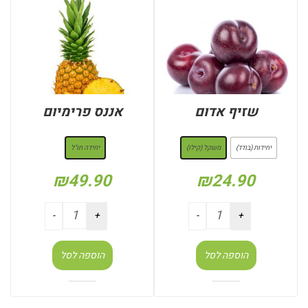
שזיף אדום
אננס פרימיום
: משקל (קילו)
: יחידה חו"ל
יחידות (בודד)
משקל (קילו)
יחידה חו"ל
₪
49.90
₪
24.90
הוספה לסל
הוספה לסל