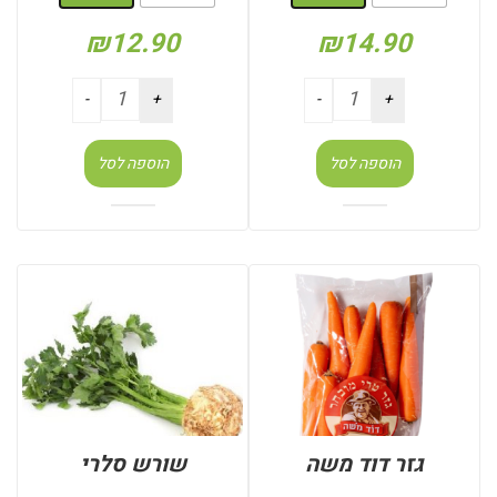
₪
12.90
₪
14.90
הוספה לסל
הוספה לסל
גזר דוד משה
שורש סלרי
: שק 1 ק"ג
: יחידות (בודד)