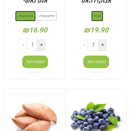
אבוקדו האס
אגס נאשי
: מארז
: משקל (קילו)
מארז
יחידות (בודד)
משקל (קילו)
₪
16.90
₪
19.90
הוספה לסל
הוספה לסל