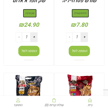
שורש פטרוזיליה
שק תפו”א אדום
: יחידות (בודד)
: שק 4 ק"ג
יחידות (בודד)
שק 4 ק"ג
₪
24.90
₪
7.80
הוספה לסל
הוספה לסל
בית
עגלת קניות
(0)
התחבר