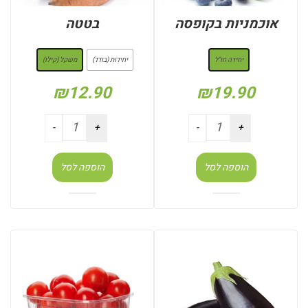
אוכמניות בקופסה
בטטה
: יחידה חו"ל
: משקל (קילו)
יחידה חו"ל
יחידות (בודד)
משקל (קילו)
₪
12.90
₪
19.90
הוספה לסל
הוספה לסל