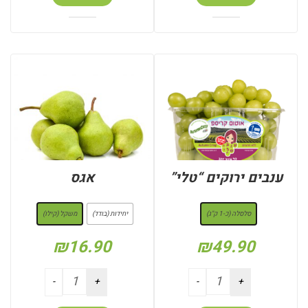
ענבים ירוקים “טלי”
אגס
: סלסלה (כ-1 ק"ג)
: משקל (קילו)
סלסלה (כ-1 ק"ג)
יחידות (בודד)
משקל (קילו)
₪
16.90
₪
49.90