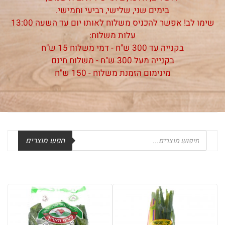
בימים שני, שלישי, רביעי וחמישי.
שימו לב! אפשר להכניס משלוח לאותו יום עד השעה 13:00
עלות משלוח:
בקנייה עד 300 ש"ח - דמי משלוח 15 ש"ח
בקנייה מעל 300 ש"ח - משלוח חינם
מינימום הזמנת משלוח - 150 ש"ח
Products
חפש מוצרים
search