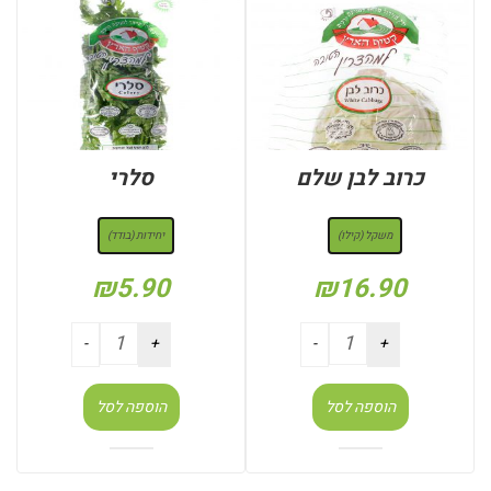
כרוב לבן שלם
סלרי
: משקל (קילו)
: יחידות (בודד)
משקל (קילו)
יחידות (בודד)
₪
5.90
₪
16.90
הוספה לסל
הוספה לסל