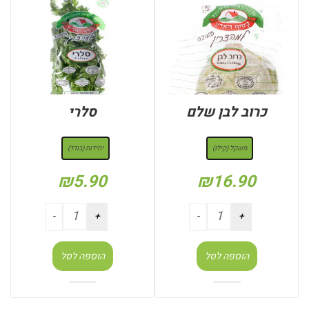
כרוב לבן שלם
סלרי
: משקל (קילו)
: יחידות (בודד)
משקל (קילו)
יחידות (בודד)
₪
5.90
₪
16.90
הוספה לסל
הוספה לסל