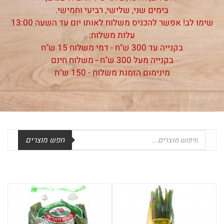
בימים שני, שלישי, רביעי וחמישי.
שימו לב! אפשר להכניס משלוח לאותו יום עד השעה 13:00
עלות משלוח:
בקנייה עד 300 ש"ח - דמי משלוח 15 ש"ח
בקנייה מעל 300 ש"ח - משלוח חינם
מינימום הזמנת משלוח - 150 ש"ח
Products
חפש מוצרים
search