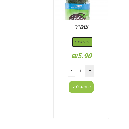
שמיר
: יחידות (בודד)
יחידות (בודד)
₪
5.90
הוספה לסל