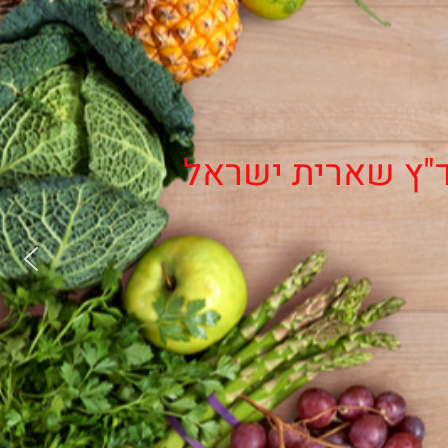
"ץ שארית ישראל