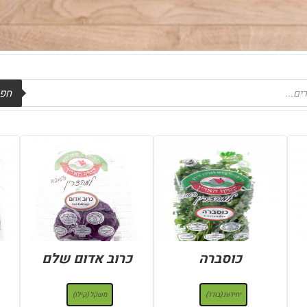
חפש
כוסברה
כרוב אדום שלם
: יחידות (בודד)
: משקל (קילו)
יחידות (בודד)
משקל (קילו)