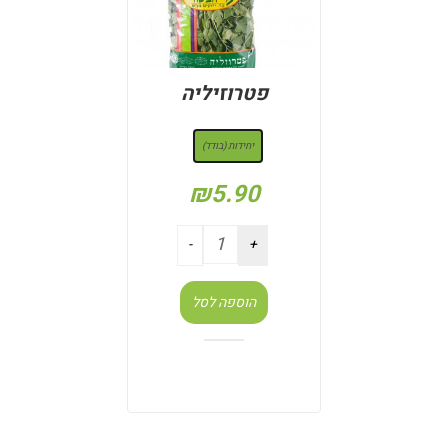
פטרוזיליה
: יחידות (בודד)
יחידות (בודד)
₪
5.90
הוספה לסל