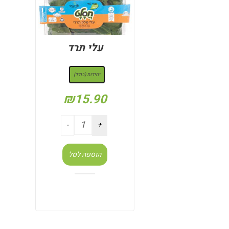
עלי תרד
: יחידות (בודד)
יחידות (בודד)
₪
15.90
הוספה לסל