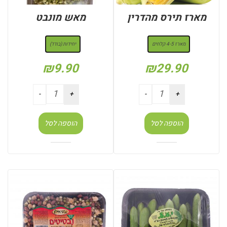
מארז תירס מהדרין
מאש מונבט
: מארז 4-5 קלחים
: יחידות (בודד)
מארז 4-5 קלחים
יחידות (בודד)
₪
9.90
₪
29.90
הוספה לסל
הוספה לסל