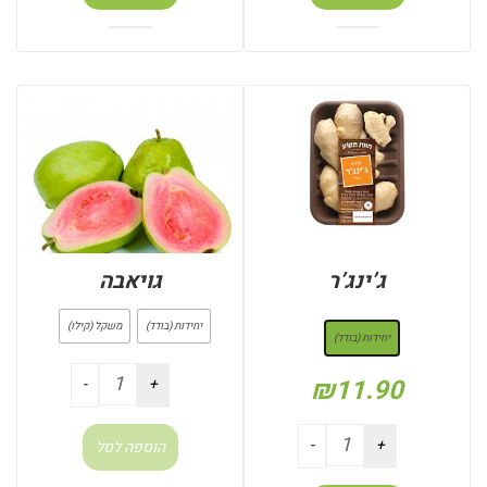
ג’ינג’ר
גויאבה
: יחידות (בודד)
יחידות (בודד)
משקל (קילו)
יחידות (בודד)
₪
11.90
הוספה לסל