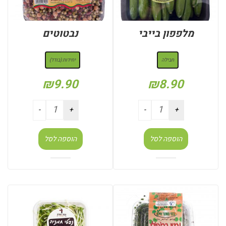
מלפפון בייבי
נבטוטים
: חבילה
: יחידות (בודד)
חבילה
יחידות (בודד)
₪
9.90
₪
8.90
הוספה לסל
הוספה לסל