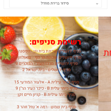
סידור ברירת מחדל
רשימת סניפים:
סניף ירושלים שכונת בית וגן - הפסגה 50
סניף ירושלים שכונת הר נוף - שאולזון 49
סניף ירושלים מרכז העיר - הבוכרים 9
סניף ירושלים - בית ישראל 2
סניף ביתר עילית A - אלעזר המודעי 15
סניף ביתר עלית B - כיכר העיר הר"ן 9
סניף ביתר עילית B - קניון חיים זקן
סניף בית שמש - רמה א' נחל זוהר 3