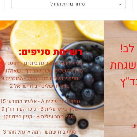
סידור ברירת מחדל
רשימת סניפים:
סניף ירושלים שכונת בית וגן - הפסגה 50
סניף ירושלים שכונת הר נוף - שאולזון 49
סניף ירושלים מרכז העיר - הבוכרים 9
סניף ירושלים - בית ישראל 2
סניף ביתר עילית A - אלעזר המודעי 15
סניף ביתר עלית B - כיכר העיר הר"ן 9
סניף ביתר עילית B - קניון חיים זקן
סניף בית שמש - רמה א' נחל זוהר 3