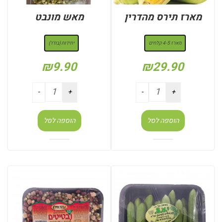
מארז תירס מהדרין
מאש מונבט
: מארז 4-5 קלחים
: יחידות (בודד)
מארז 4-5 קלחים
יחידות (בודד)
₪
9.90
₪
29.90
הוספה לסל
הוספה לסל