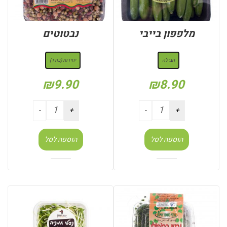
מלפפון בייבי
נבטוטים
: חבילה
: יחידות (בודד)
חבילה
יחידות (בודד)
₪
9.90
₪
8.90
הוספה לסל
הוספה לסל