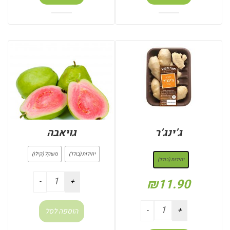
ג’ינג’ר
גויאבה
: יחידות (בודד)
יחידות (בודד)
משקל (קילו)
יחידות (בודד)
₪
11.90
הוספה לסל