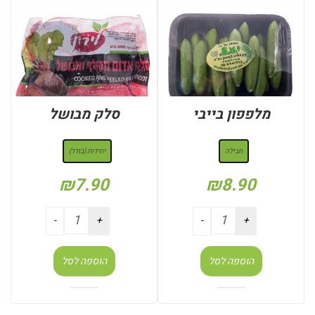
מלפפון בייבי
סלק מבושל
: חבילה
: יחידות (בודד)
חבילה
יחידות (בודד)
₪
7.90
₪
8.90
הוספה לסל
הוספה לסל