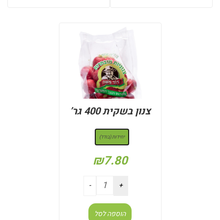
צנון בשקית 400 גר’
: יחידות (בודד)
יחידות (בודד)
₪
7.80
הוספה לסל