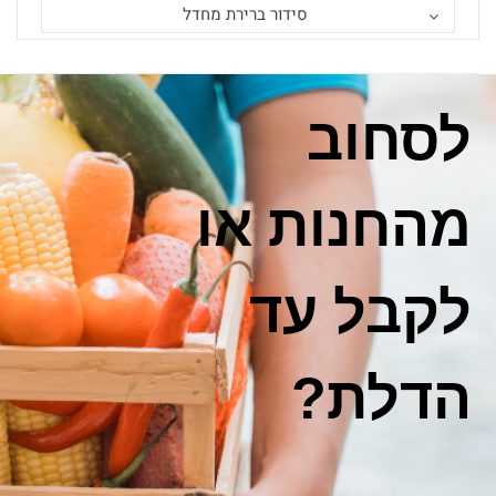
סידור ברירת מחדל
בשעה טובה פתחנו
סניף של הרשת
בעיר אלעד
מוזמנים להגיע
ולהנות מפירות
וירקות ברמה
הגבוהה ביותר!
רבי יהודה הנשיא 94
מרכז מסחרי נחלת יצחק
מחכים לכם!