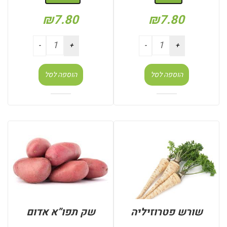
₪
7.80
₪
7.80
הוספה לסל
הוספה לסל
שורש פטרוזיליה
שק תפו”א אדום
: יחידות (בודד)
: שק 4 ק"ג