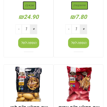
יחידות (בודד)
שק 4 ק"ג
₪
24.90
₪
7.80
הוספה לסל
הוספה לסל