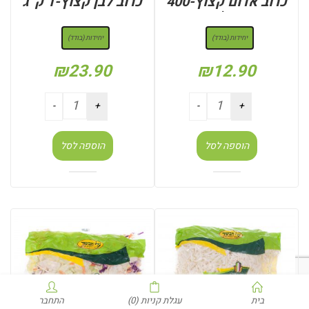
כרוב אדום קצוץ-400
כרוב לבן קצוץ-1 ק”ג
גר’
: יחידות (בודד)
: יחידות (בודד)
יחידות (בודד)
יחידות (בודד)
₪
23.90
₪
12.90
הוספה לסל
הוספה לסל
בית
עגלת קניות
(0)
התחבר