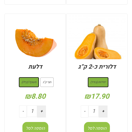
דלורית כ-2 ק”ג
דלעת
: יחידות (בודד)
: משקל (קילו)
יחידות (בודד)
חצי ק"ג
משקל (קילו)
₪
8.80
₪
17.90
הוספה לסל
הוספה לסל