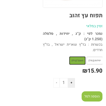
תפוח עץ זהוב
זמין במלאי
נמכר לפי : ק”ג , יחידות , סלסלה
(1.250 ק”ג)
בכשרות : בד”ץ שארית ישראל , בד”ץ
חרדים.
: משקל (קילו)
יחידות (בודד)
משקל (קילו)
₪
15.90
הוספה לסל