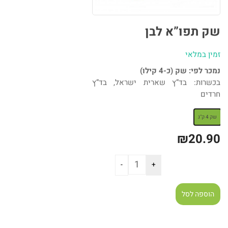
שק תפו”א לבן
זמין במלאי
נמכר לפי: שק (כ-4 קילו)
בכשרות: בד”ץ שארית ישראל, בד”ץ
חרדים
: שק 4 ק"ג
שק 4 ק"ג
₪
20.90
הוספה לסל