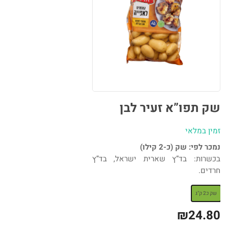
שק תפו”א זעיר לבן
זמין במלאי
נמכר לפי: שק (כ-2 קילו)
בכשרות: בד”ץ שארית ישראל, בד”ץ
חרדים.
: שק כ2 ק"ג
שק כ2 ק"ג
₪
24.80