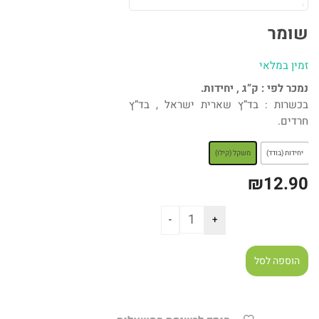
שומר
זמין במלאי
נמכר לפי : ק”ג , יחידות.
בכשרות : בד”ץ שארית ישראל , בד”ץ
חרדים.
: משקל (קילו)
יחידות (בודד)
משקל (קילו)
₪
12.90
הוספה לסל