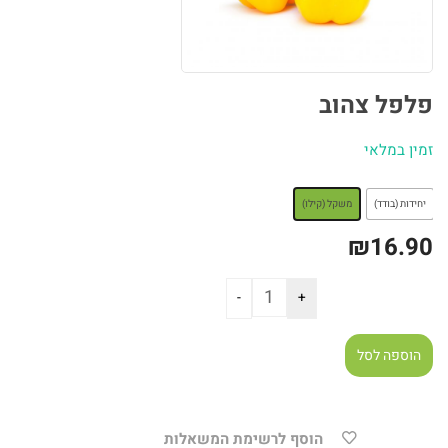
פלפל צהוב
זמין במלאי
: משקל (קילו)
יחידות (בודד)
משקל (קילו)
₪
16.90
הוספה לסל
הוסף לרשימת המשאלות