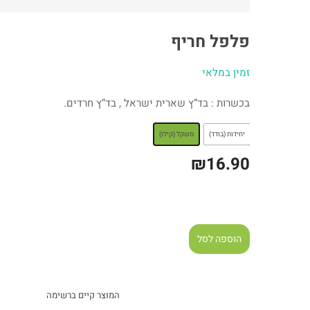
פלפל חריף
זמין במלאי
בכשרות : בד”ץ שארית ישראל , בד”ץ חרדים.
: משקל (קילו)
יחידות (בודד)
משקל (קילו)
₪
16.90
הוספה לסל
המוצר קיים ברשימה