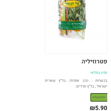
פטרוזיליה
זמין במלאי
בכשרות : הרב אפרתי, בד”ץ שארית
ישראל , בד”ץ חרדים.
: יחידות (בודד)
יחידות (בודד)
₪
5.90