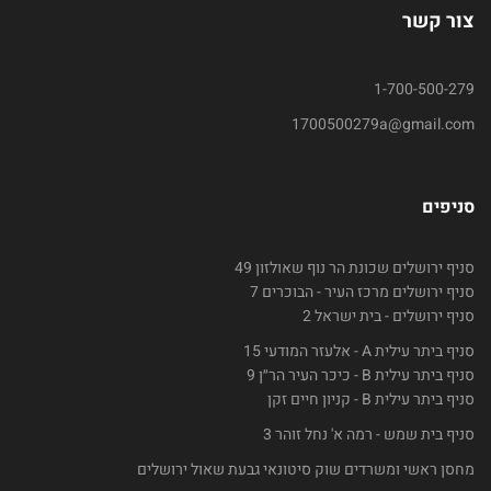
צור קשר
1-700-500-279
1700500279a@gmail.com
סניפים
סניף ירושלים שכונת הר נוף שאולזון 49
סניף ירושלים מרכז העיר - הבוכרים 7
סניף ירושלים - בית ישראל 2
סניף ביתר עילית A - אלעזר המודעי 15
סניף ביתר עילית B - כיכר העיר הר״ן 9
סניף ביתר עילית B - קניון חיים זקן
סניף בית שמש - רמה א' נחל זוהר 3
מחסן ראשי ומשרדים שוק סיטונאי גבעת שאול ירושלים