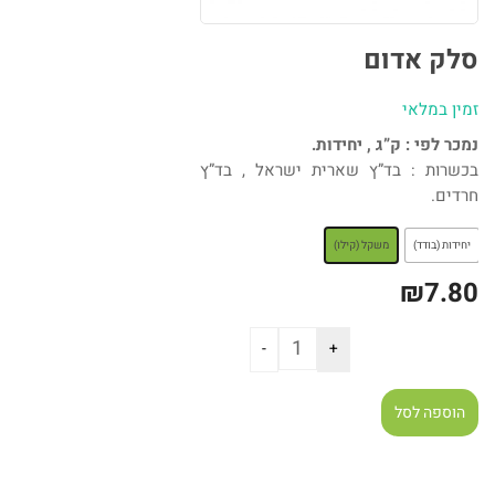
סלק אדום
זמין במלאי
נמכר לפי : ק”ג , יחידות.
בכשרות : בד”ץ שארית ישראל , בד”ץ
חרדים.
: משקל (קילו)
יחידות (בודד)
משקל (קילו)
₪
7.80
הוספה לסל