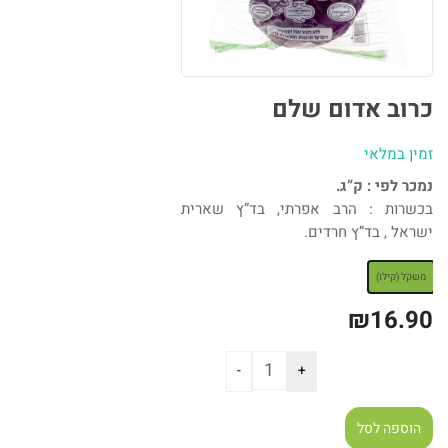
כרוב אדום שלם
זמין במלאי
נמכר לפי : ק”ג.
בכשרות : הרב אפרתי, בד”ץ שארית
ישראל , בד”ץ חרדים.
: משקל (קילו)
משקל (קילו)
₪
16.90
הוספה לסל