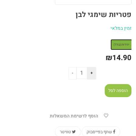
פטריות שימגי לבן
זמין במלאי
: יחידות (בודד)
יחידות (בודד)
₪
14.90
הוספה לסל
הוסף לרשימת המשאלות
שתף בפייסבוק
טוויטר