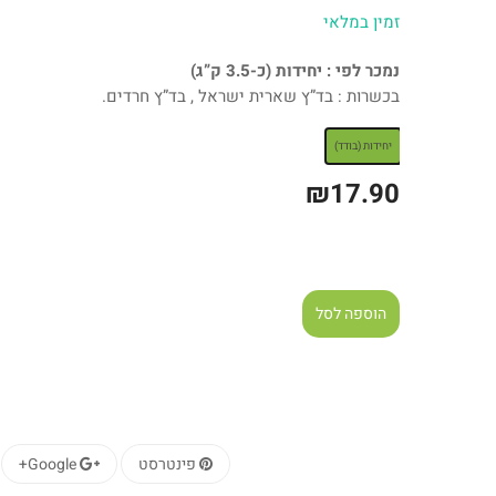
זמין במלאי
נמכר לפי : יחידות (כ-3.5 ק”ג)
בכשרות : בד”ץ שארית ישראל , בד”ץ חרדים.
: יחידות (בודד)
יחידות (בודד)
₪
17.90
הוספה לסל
פינטרסט
Google+