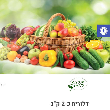
פתח סרגל נגישות
ירק
דלורית כ-2 ק”ג