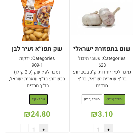
שום בתפזורת ישראלי
שק תפו”א זעיר לבן
(משקל)
Categories:
עשבי תיבול
Categories:
ירקות
909-1
623
נמכר לפי: יחידות, ק"ג בכשרות:
נמכר לפי: שק (כ-2 קילו)
בד"ץ שארית ישראל, בד"ץ
בכשרות: בד"ץ שארית ישראל,
חרדים
בד"ץ חרדים.
: יחידות (בודד)
: שק כ2 ק"ג
יחידות (בודד)
משקל (קילו)
שק כ2 ק"ג
₪
24.80
₪
3.10