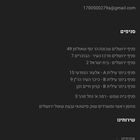
1700500279a@gmail.com
סניפים
סניף ירושלים שכונת הר נוף שאולזון 49
סניף ירושלים מרכז העיר - הבוכרים 7
סניף ירושלים - בית ישראל 2
סניף ביתר עילית A - אלעזר המודעי 15
סניף ביתר עילית B - כיכר העיר הר״ן 9
סניף ביתר עילית B - קניון חיים זקן
סניף בית שמש - רמה א' נחל זוהר 3
מחסן ראשי ומשרדים שוק סיטונאי גבעת שאול ירושלים
שירותינו
אודתינו