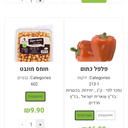
הוספה לסל
פלפל כתום
חומס מונבט
Categories:
ירקות
Categories:
נבטים
602
213-1
נמכר לפי : ק"ג , יחידות. בכשרות
: יחידות (בודד)
: בד"ץ שארית ישראל , בד"ץ
יחידות (בודד)
חרדים.
₪
9.90
: משקל (קילו)
יחידות (בודד)
משקל (קילו)