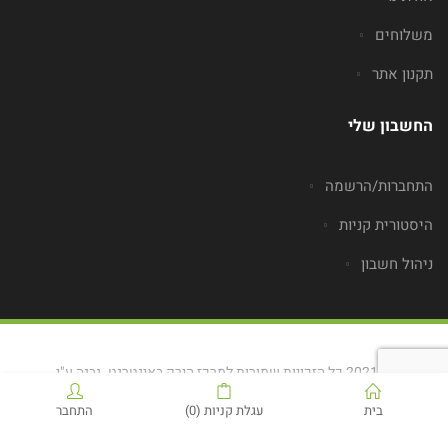
משלוחים
תקנון אתר
החשבון שלי
התחברות/הרשמה
היסטורית קניות
ניהול חשבון
© 2021 כל הזכויות שמורות למרכז הירק באינטרנט. נבנה ע"י
Blashnikov.Pro
בית
עגלת קניות
(0)
התחבר