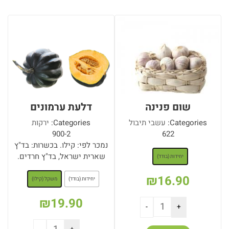
הוספה לסל
הוספה לסל
שום פנינה
דלעת ערמונים
Categories:
עשבי תיבול
Categories:
ירקות
900-2
622
: יחידות (בודד)
נמכר לפי: קילו. בכשרות: בד"ץ
שארית ישראל, בד"ץ חרדים.
יחידות (בודד)
: משקל (קילו)
₪
16.90
יחידות (בודד)
משקל (קילו)
₪
19.90