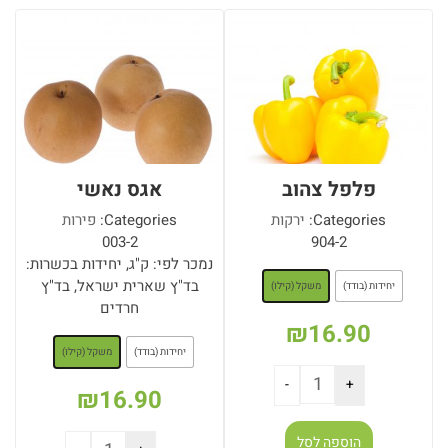
הוספה לסל
הוספה לסל
פלפל צהוב
אגס נאשי
Categories:
ירקות
Categories:
פירות
003-2
904-2
: משקל (קילו)
נמכר לפי: ק"ג, יחידות בכשרות:
בד"ץ שארית ישראל, בד"ץ
יחידות (בודד)
משקל (קילו)
חרדים
₪
16.90
: משקל (קילו)
יחידות (בודד)
משקל (קילו)
₪
16.90
הוספה לסל